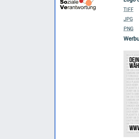
TIFF
JPG
PNG
Werb