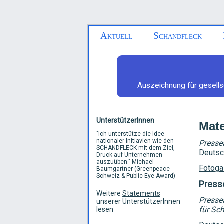
Aktuell
Schandfleck
Auszeichnung für gesells
UnterstützerInnen
Mate
"
Ich unterstütze die Idee
nationaler Initiavien wie den
Presse
SCHANDFLECK mit dem Ziel,
Deutsc
Druck auf Unternehmen
auszuüben.
"
Michael
Fotoga
Baumgartner (Greenpeace
Schweiz & Public Eye Award)
Press
Weitere
Statements
Presse
unserer UnterstützerInnen
für Sc
lesen