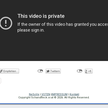
NeSoVe
|
VOTEN
|
IMPRESSUM
|
Kontakt
Copyright Schandfleck.or.at © 2026. All Rights Reserved.
Dogfrisbee in Österreich