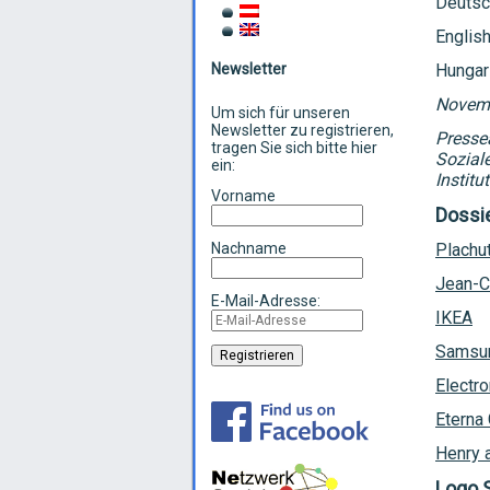
Deutsc
Englis
Newsletter
Hungar
Novemb
Um sich für unseren
Newsletter zu registrieren,
Presse
tragen Sie sich bitte hier
Sozial
ein:
Instit
Vorname
Dossi
Nachname
Plachu
Jean-C
E-Mail-Adresse:
IKEA
Samsu
Electro
Eterna
Henry 
Logo 