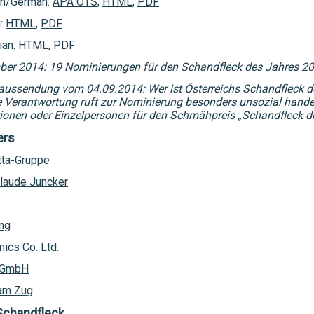
h/German:
APA OTS
,
HTML
,
PDF
h:
HTML
,
PDF
ian:
HTML
,
PDF
er 2014: 19 Nominierungen für den Schandfleck des Jahres 2
aussendung vom 04.09.2014: Wer ist Österreichs Schandfleck 
e Verantwortung ruft zur Nominierung besonders unsozial hand
utionen oder Einzelpersonen für den Schmähpreis „Schandfleck d
ers
tta-Gruppe
laude Juncker
ng
nics Co. Ltd.
 GmbH
am Zug
Schandfleck