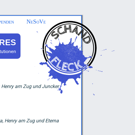
penden
NeSoVe
RES
tutionen
n Henry am Zug und Juncker
a, Henry am Zug und Eterna